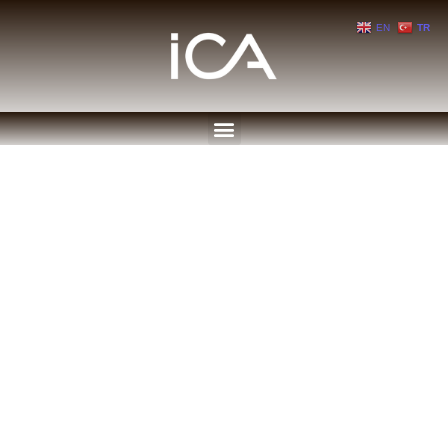
EN
TR