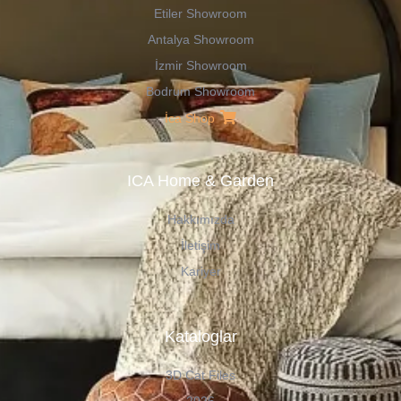
Etiler Showroom
Antalya Showroom
İzmir Showroom
Bodrum Showroom
İca Shop
ICA Home & Garden
Hakkımızda
İletişim
Kariyer
Kataloglar
3D Cat Files