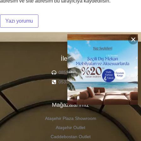
adresim ve site adresim bu tarayıcıya kaydedilsin.
×
İletişim
0850 307 04 22
0533 336 71 13
Mağazalarımız
Ataşehir Plaza Showroom
Ataşehir Outlet
Caddebostan Outlet