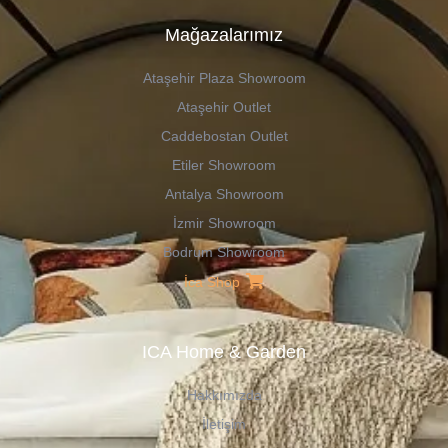
Mağazalarımız
Ataşehir Plaza Showroom
Ataşehir Outlet
Caddebostan Outlet
Etiler Showroom
Antalya Showroom
İzmir Showroom
Bodrum Showroom
İca Shop
ICA Home & Garden
Hakkımızda
İletişim