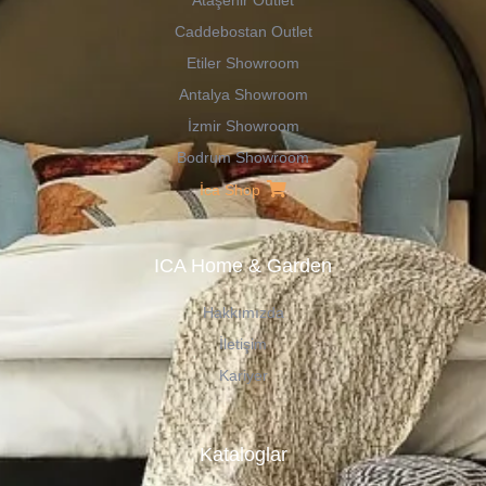
Ataşehir Outlet
Caddebostan Outlet
Etiler Showroom
Antalya Showroom
İzmir Showroom
Bodrum Showroom
İca Shop
ICA Home & Garden
Hakkımızda
İletişim
Kariyer
Kataloglar