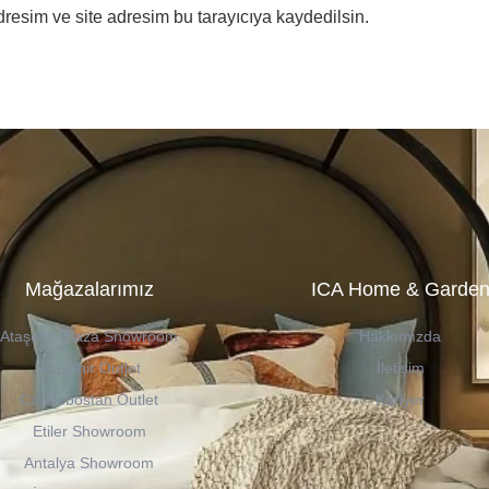
resim ve site adresim bu tarayıcıya kaydedilsin.
Mağazalarımız
ICA Home & Garde
Ataşehir Plaza Showroom
Hakkımızda
Ataşehir Outlet
İletişim
Caddebostan Outlet
Kariyer
Etiler Showroom
Antalya Showroom