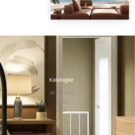
n
Kataloglar
3D Cat Files
2026
2025
2024
2023