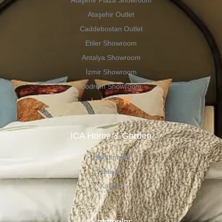
Ataşehir Plaza Showroom
Ataşehir Outlet
Caddebostan Outlet
Etiler Showroom
Antalya Showroom
İzmir Showroom
Bodrum Showroom
İca Shop
ICA Home & Garden
Hakkımızda
İletişim
Kariyer