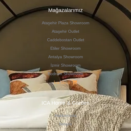
Mağazalarımız
Ataşehir Plaza Showroom
Ataşehir Outlet
Caddebostan Outlet
Etiler Showroom
Antalya Showroom
İzmir Showroom
Bodrum Showroom
İca Shop
ICA Home & Garden
Hakkımızda
İletişim