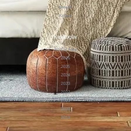
İletişim
Kariyer
Kataloglar
3D Cat Files
2026
2025
2024
2023
2022
2021
2020
2019