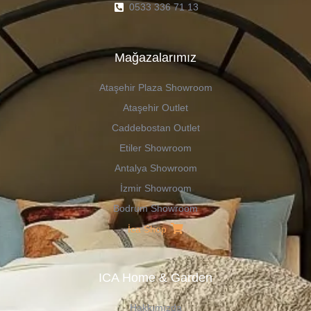
0533 336 71 13
Mağazalarımız
Ataşehir Plaza Showroom
Ataşehir Outlet
Caddebostan Outlet
Etiler Showroom
Antalya Showroom
İzmir Showroom
Bodrum Showroom
İca Shop
ICA Home & Garden
Hakkımızda