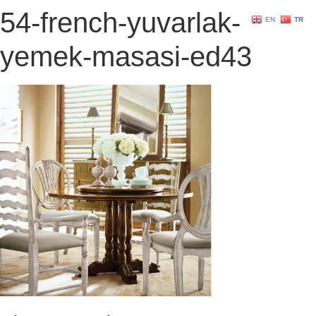
54-french-yuvarlak-
EN
TR
yemek-masasi-ed43