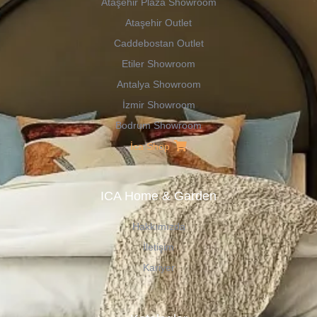
Ataşehir Plaza Showroom
Ataşehir Outlet
Caddebostan Outlet
Etiler Showroom
Antalya Showroom
İzmir Showroom
Bodrum Showroom
İca Shop
ICA Home & Garden
Hakkımızda
İletişim
Kariyer