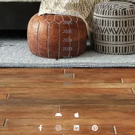
Kataloglar
3D Cat Files
2026
2025
2024
2023
2022
2021
2020
2019