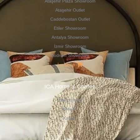
Ataşehir Plaza Showroom
Ataşehir Outlet
Caddebostan Outlet
Etiler Showroom
Antalya Showroom
İzmir Showroom
Bodrum Showroom
İca Shop
ICA Home & Garden
Hakkımızda
İletişim
Kariyer