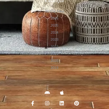
Kataloglar
3D Cat Files
2026
2025
2024
2023
2022
2021
2020
2019