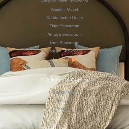
Ataşehir Plaza Showroom
Ataşehir Outlet
Caddebostan Outlet
Etiler Showroom
Antalya Showroom
İzmir Showroom
Bodrum Showroom
İca Shop
ICA Home & Garden
Hakkımızda
İletişim
Kariyer