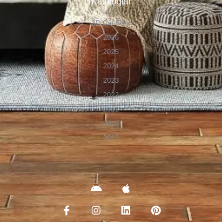
Kataloglar
3D Cat Files
2026
2025
2024
2023
2022
2021
2020
2019