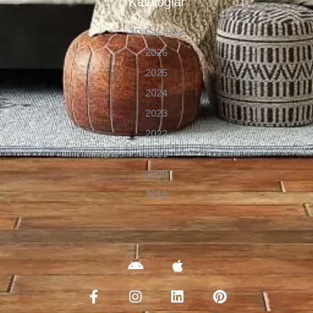
Kataloglar
3D Cat Files
2026
2025
2024
2023
2022
2021
2020
2019