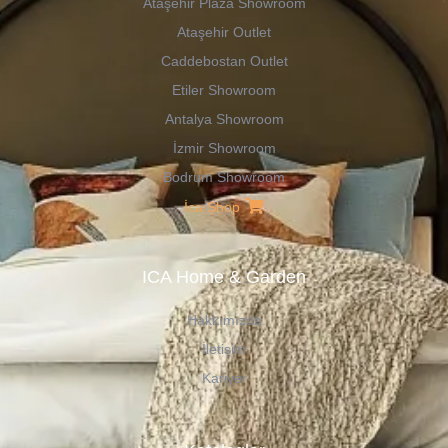
Ataşehir Plaza Showroom
Ataşehir Outlet
Caddebostan Outlet
Etiler Showroom
Antalya Showroom
İzmir Showroom
Bodrum Showroom
İca Shop
ICA Home & Garden
Hakkımızda
İletişim
Kariyer