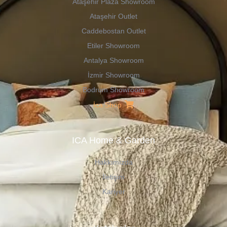
Ataşehir Plaza Showroom
Ataşehir Outlet
Caddebostan Outlet
Etiler Showroom
Antalya Showroom
İzmir Showroom
Bodrum Showroom
İca Shop
ICA Home & Garden
Hakkımızda
İletişim
Kariyer