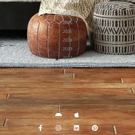
Kataloglar
3D Cat Files
2026
2025
2024
2023
2022
2021
2020
2019