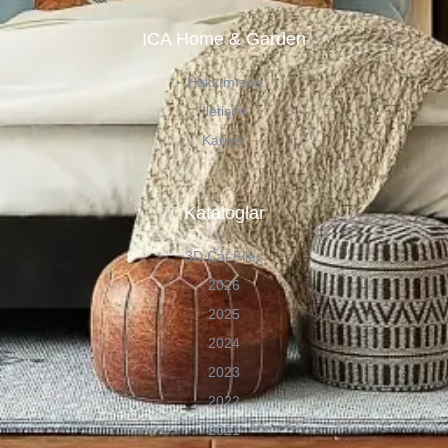
ICA Home & Garden
Hakkımızda
İletişim
Kariyer
Kataloglar
3D Cat Files
2026
2025
2024
2023
2022
2021