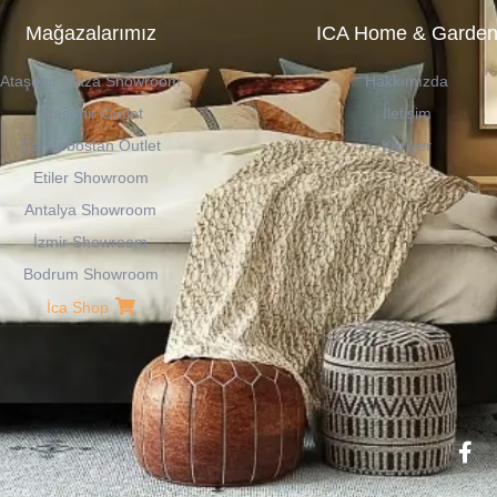
Mağazalarımız
ICA Home & Garde
Ataşehir Plaza Showroom
Hakkımızda
Ataşehir Outlet
İletişim
Caddebostan Outlet
Kariyer
Etiler Showroom
Antalya Showroom
İzmir Showroom
Bodrum Showroom
İca Shop