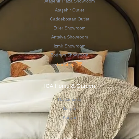
Ataşehir Plaza Showroom
Ataşehir Outlet
Caddebostan Outlet
Etiler Showroom
Antalya Showroom
İzmir Showroom
Bodrum Showroom
İca Shop
ICA Home & Garden
Hakkımızda
İletişim
Kariyer