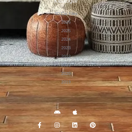
Kataloglar
3D Cat Files
2026
2025
2024
2023
2022
2021
2020
2019