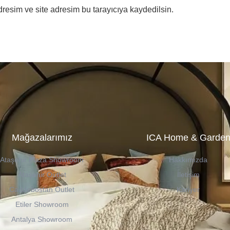
resim ve site adresim bu tarayıcıya kaydedilsin.
Mağazalarımız
ICA Home & Garde
Ataşehir Plaza Showroom
Hakkımızda
Ataşehir Outlet
İletişim
Caddebostan Outlet
Kariyer
Etiler Showroom
Antalya Showroom