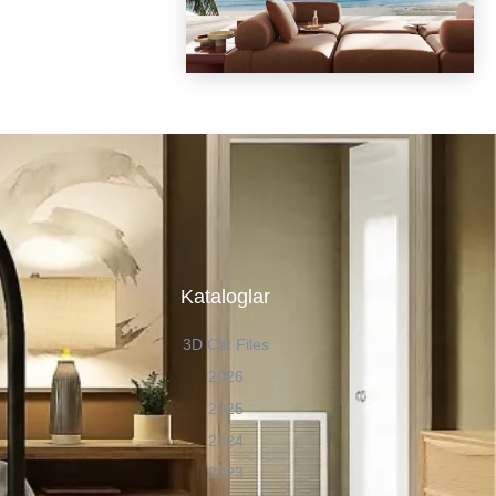
n
Kataloglar
3D Cat Files
2026
2025
2024
2023