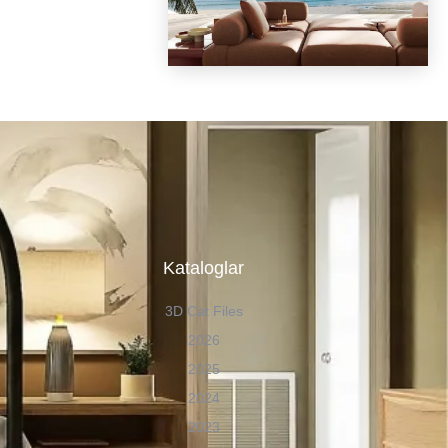
n
Kataloglar
3D Cat Files
2026
2025
2024
2023