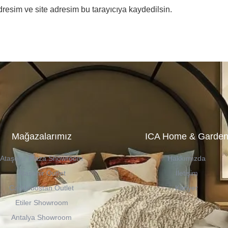
resim ve site adresim bu tarayıcıya kaydedilsin.
Mağazalarımız
ICA Home & Garde
Ataşehir Plaza Showroom
Hakkımızda
Ataşehir Outlet
İletişim
Caddebostan Outlet
Kariyer
Etiler Showroom
Antalya Showroom