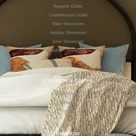
Ataşehir Outlet
Caddebostan Outlet
Etiler Showroom
Antalya Showroom
İzmir Showroom
Bodrum Showroom
İca Shop
ICA Home & Garden
Hakkımızda
İletişim
Kariyer
Kataloglar