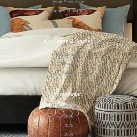
İzmir Showroom
Bodrum Showroom
İca Shop
ICA Home & Garden
Hakkımızda
İletişim
Kariyer
Kataloglar
3D Cat Files
2026
2025
2024