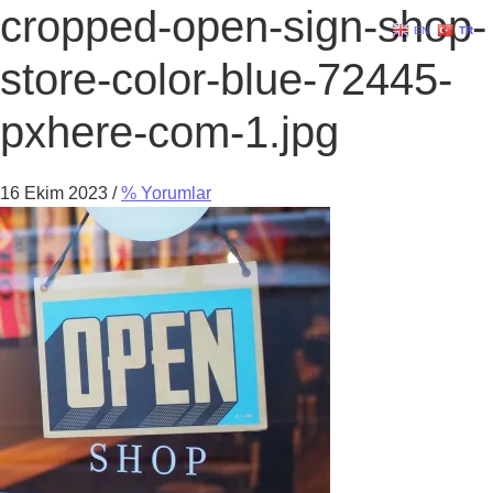
cropped-open-sign-shop-
EN
TR
store-color-blue-72445-
pxhere-com-1.jpg
16 Ekim 2023
/
% Yorumlar