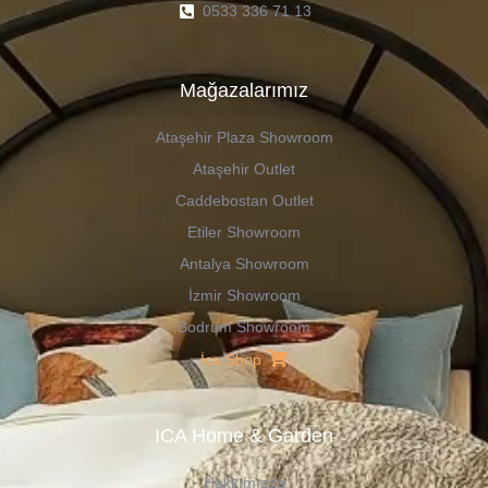
0533 336 71 13
Mağazalarımız
Ataşehir Plaza Showroom
Ataşehir Outlet
Caddebostan Outlet
Etiler Showroom
Antalya Showroom
İzmir Showroom
Bodrum Showroom
İca Shop
ICA Home & Garden
Hakkımızda