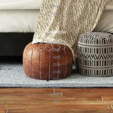
İletişim
Kariyer
Kataloglar
3D Cat Files
2026
2025
2024
2023
2022
2021
2020
2019