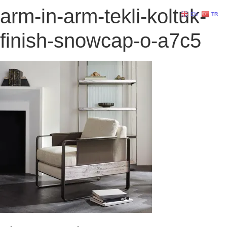
arm-in-arm-tekli-koltuk-
EN
TR
finish-snowcap-o-a7c5