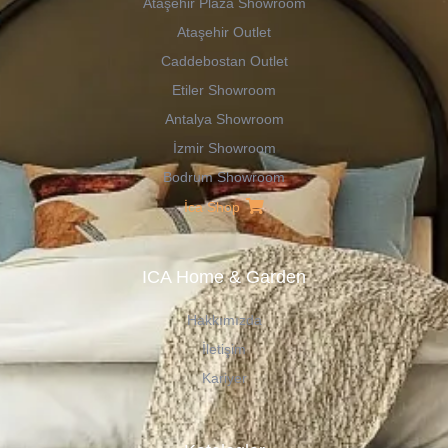
Ataşehir Plaza Showroom
Ataşehir Outlet
Caddebostan Outlet
Etiler Showroom
Antalya Showroom
İzmir Showroom
Bodrum Showroom
İca Shop
ICA Home & Garden
Hakkımızda
İletişim
Kariyer