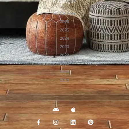
Kataloglar
3D Cat Files
2026
2025
2024
2023
2022
2021
2020
2019