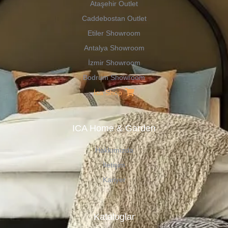
Ataşehir Outlet
Caddebostan Outlet
Etiler Showroom
Antalya Showroom
İzmir Showroom
Bodrum Showroom
İca Shop
ICA Home & Garden
Hakkımızda
İletişim
Kariyer
Kataloglar