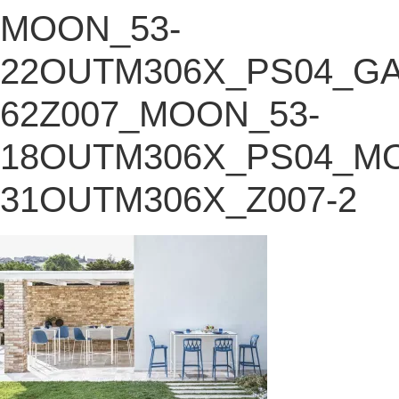
MOON_53-
22OUTM306X_PS04_GA
62Z007_MOON_53-
18OUTM306X_PS04_M
31OUTM306X_Z007-2