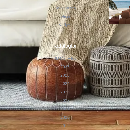
Hakkımızda
İletişim
Kariyer
Kataloglar
3D Cat Files
2026
2025
2024
2023
2022
2021
2020
2019