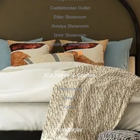
Caddebostan Outlet
Etiler Showroom
Antalya Showroom
İzmir Showroom
Bodrum Showroom
İca Shop
ICA Home & Garden
Hakkımızda
İletişim
Kariyer
Kataloglar