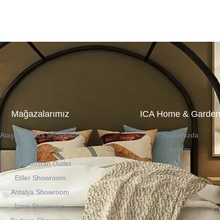
Mağazalarımız
ICA Home & Garde
Ataşehir Plaza Showroom
Hakkımızda
Ataşehir Outlet
İletişim
Caddebostan Outlet
Kariyer
Etiler Showroom
Antalya Showroom
İzmir Showroom