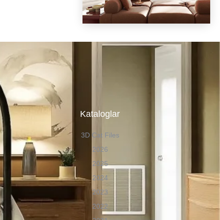
n
Kataloglar
3D Cat Files
2026
2025
2024
2023
2022