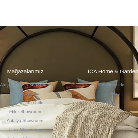
Mağazalarımız
ICA Home & Garde
Ataşehir Plaza Showroom
Hakkımızda
Ataşehir Outlet
İletişim
Caddebostan Outlet
Kariyer
Etiler Showroom
Antalya Showroom
İzmir Showroom