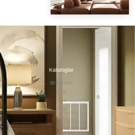
n
Kataloglar
3D Cat Files
2026
2025
2024
2023
2022