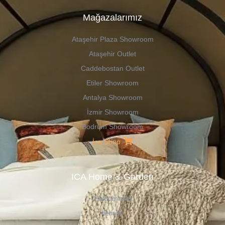
Mağazalarımız
Ataşehir Plaza Showroom
Ataşehir Outlet
Caddebostan Outlet
Etiler Showroom
Antalya Showroom
İzmir Showroom
Bodrum Showroom
İca Shop
ICA Home & Garden
Hakkımızda
İletişim