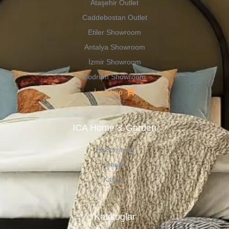
Ataşehir Outlet
Caddebostan Outlet
Etiler Showroom
Antalya Showroom
İzmir Showroom
Bodrum Showroom
İca Shop
ICA Home & Garden
Hakkımızda
İletişim
Kariyer
Kataloglar