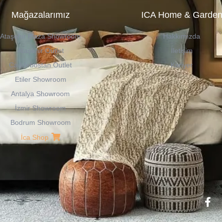
Mağazalarımız
ICA Home & Garde
Ataşehir Plaza Showroom
Hakkımızda
Ataşehir Outlet
İletişim
Caddebostan Outlet
Kariyer
Etiler Showroom
Antalya Showroom
İzmir Showroom
Bodrum Showroom
İca Shop