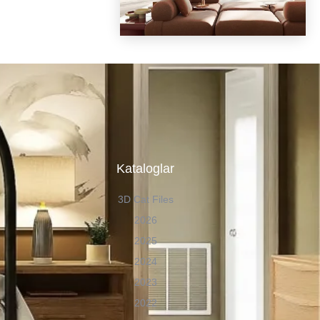
n
Kataloglar
3D Cat Files
2026
2025
2024
2023
2022