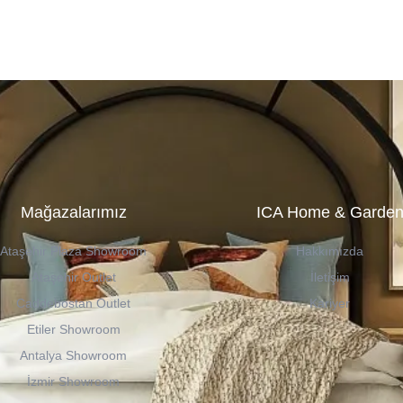
Mağazalarımız
ICA Home & Garde
Ataşehir Plaza Showroom
Hakkımızda
Ataşehir Outlet
İletişim
Caddebostan Outlet
Kariyer
Etiler Showroom
Antalya Showroom
İzmir Showroom