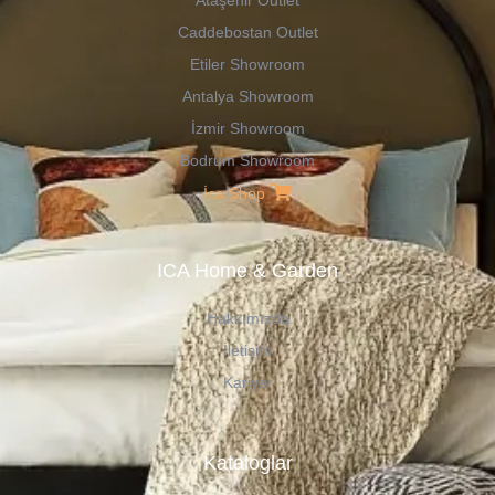
Ataşehir Outlet
Caddebostan Outlet
Etiler Showroom
Antalya Showroom
İzmir Showroom
Bodrum Showroom
İca Shop
ICA Home & Garden
Hakkımızda
İletişim
Kariyer
Kataloglar