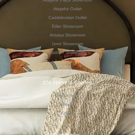
Ataşehir Plaza Showroom
Ataşehir Outlet
Caddebostan Outlet
Etiler Showroom
Antalya Showroom
İzmir Showroom
Bodrum Showroom
İca Shop
ICA Home & Garden
Hakkımızda
İletişim
Kariyer