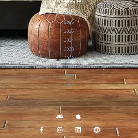
Kataloglar
3D Cat Files
2026
2025
2024
2023
2022
2021
2020
2019