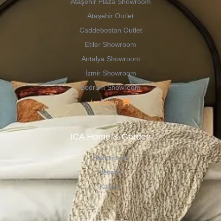
Ataşehir Plaza Showroom
Ataşehir Outlet
Caddebostan Outlet
Etiler Showroom
Antalya Showroom
İzmir Showroom
Bodrum Showroom
İca Shop
ICA Home & Garden
Hakkımızda
İletişim
Kariyer