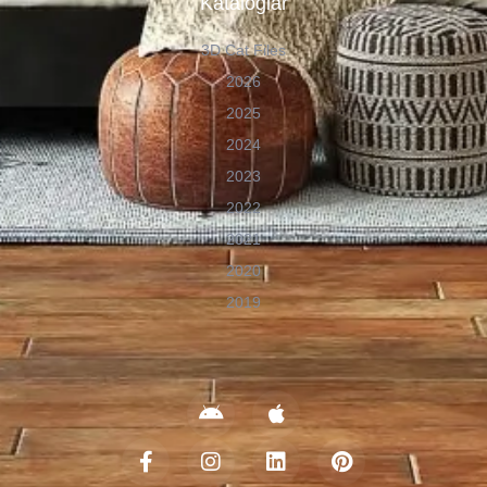
Kataloglar
3D Cat Files
2026
2025
2024
2023
2022
2021
2020
2019