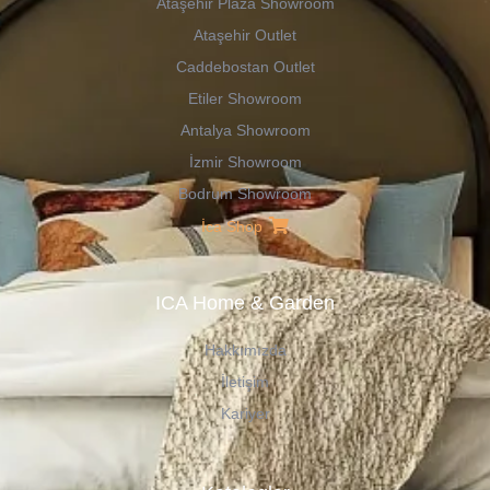
Ataşehir Plaza Showroom
Ataşehir Outlet
Caddebostan Outlet
Etiler Showroom
Antalya Showroom
İzmir Showroom
Bodrum Showroom
İca Shop
ICA Home & Garden
Hakkımızda
İletişim
Kariyer