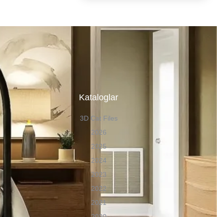
n
Kataloglar
3D Cat Files
2026
2025
2024
2023
2022
2021
2020