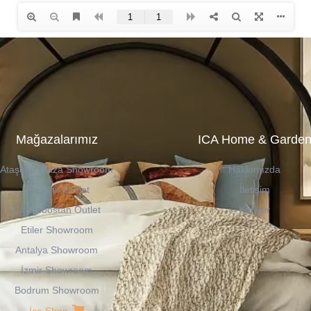
Mağazalarımız
ICA Home & Garde
Ataşehir Plaza Showroom
Hakkımızda
Ataşehir Outlet
İletişim
Caddebostan Outlet
Kariyer
Etiler Showroom
Antalya Showroom
İzmir Showroom
Bodrum Showroom
İca Shop