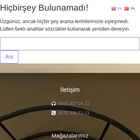
Hiçbirşey Bulunamadı!
EN
TR
Üzgünüz, ancak hiçbir şey arama terimlerinizle eşleşmedi.
Lütfen farklı anahtar sözcükler kullanarak yeniden deneyin.
İletişim
0850 307 04 22
0533 336 71 13
Mağazalarımız