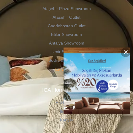
Ataşehir Plaza Showroom
Ataşehir Outlet
Caddebostan Outlet
Etiler Showroom
Antalya Showroom
×
İzmir Showroom
Bodrum Showroom
İca Shop
ICA Home & Garden
Hakkımızda
İletişim
Kariyer