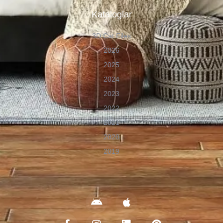
Kataloglar
3D Cat Files
2026
2025
2024
2023
2022
2021
2020
2019